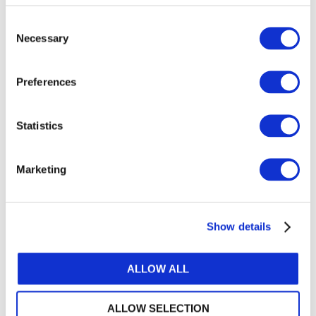
Consent
Necessary
Selection
Non-Authoritative Support Material: Audit
Documentation When Using Automated Tools and
Preferences
Techniques
DOWNLOAD (305.86 KB)
Statistics
Marketing
Copyright © 2026 The International Federation of
Accountants (IFAC). All rights reserved.
Show details
Related Resources
ALLOW ALL
IAASB ISSA 5000 FAQ (Ukrainian)
ISSA 5000 та IESSA : Глобальні базові стандарти
ALLOW SELECTION