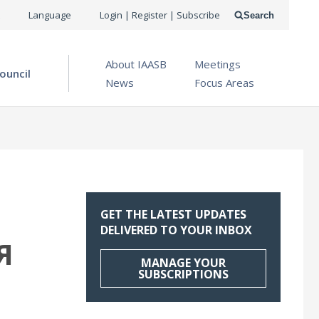
USER
Language
Login | Register | Subscribe
Search
ACCOUNT
OPEN MENU
About IAASB
Meetings
MENU
ouncil
News
Focus Areas
GET THE LATEST UPDATES
DELIVERED TO YOUR INBOX
Я
MANAGE YOUR
SUBSCRIPTIONS