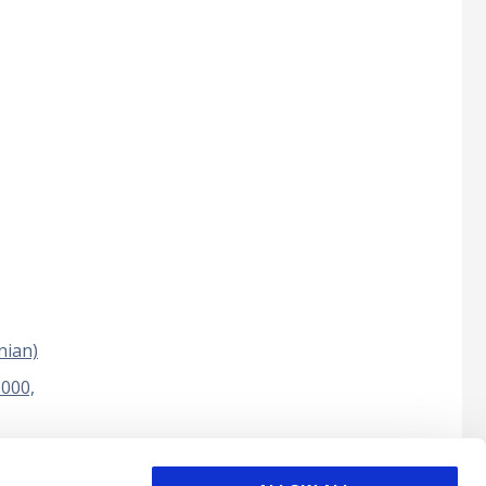
nian)
000,