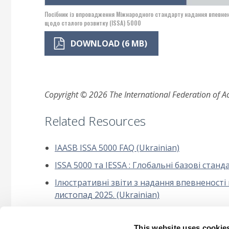
Посібник із впровадження Міжнародного стандарту надання впевне
щодо сталого розвитку (ISSA) 5000
DOWNLOAD (6 MB)
Copyright © 2026 The International Federation of Acc
Related Resources
IAASB ISSA 5000 FAQ (Ukrainian)
ISSA 5000 та IESSA : Глобальні базові ста
Ілюстративні звіти з надання впевненості
листопад 2025. (Ukrainian)
Міжнародні стандарти управління якістю, а
послуг (Ukrainian)
This website uses cookie