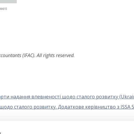
ності
ountants (IFAC). All rights reserved.
ндарти надання впевненості щодо сталого розвитку (Ukrai
 щодо сталого розвитку. Додаткове керівництво з ISSA 5
удиту, огляду, іншого надання впевненості та супутніх
s