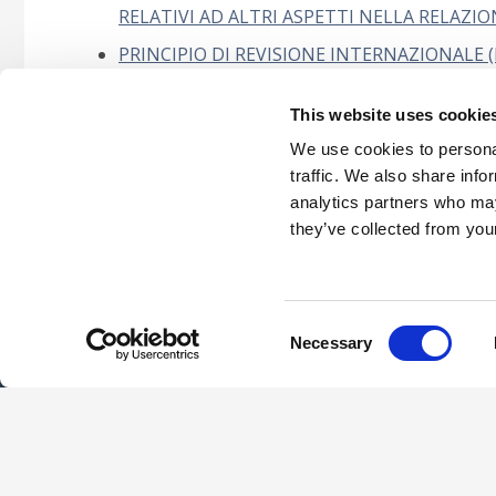
RELATIVI AD ALTRI ASPETTI NELLA RELAZION
PRINCIPIO DI REVISIONE INTERNAZIONALE (I
CORRISPONDENTI E BILANCIO COMPARATIVO 
This website uses cookie
Principio di revisione internazionale (ISA) 720
informazioni presenti in documenti che conteng
We use cookies to personal
traffic. We also share info
analytics partners who may
they’ve collected from your
Careers
Intellec
Consent
Necessary
Selection