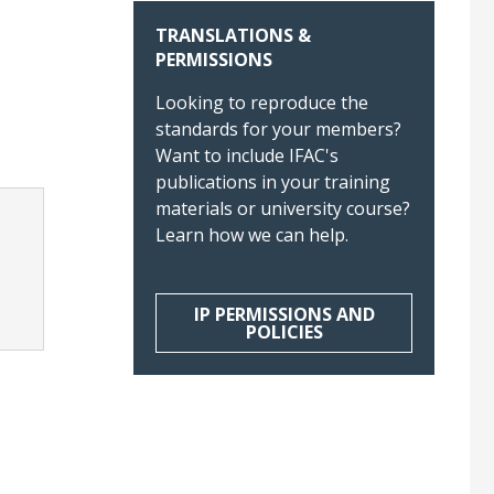
TRANSLATIONS &
PERMISSIONS
Looking to reproduce the
standards for your members?
Want to include IFAC's
publications in your training
materials or university course?
Learn how we can help.
IP PERMISSIONS AND
POLICIES