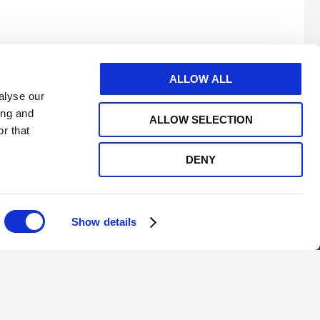
ltre
ALLOW ALL
alyse our
ing and
ALLOW SELECTION
r that
DENY
e
twitter
linkedin
youtube
Show details