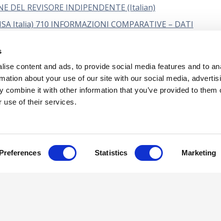
E DEL REVISORE INDIPENDENTE (Italian)
SA Italia) 710 INFORMAZIONI COMPARATIVE – DATI
(Italian)
s
 (Revised), Le responsabilità del revisore relativamente alle a
ono il bilancio oggetto di revisione contabile (Italian)
ise content and ads, to provide social media features and to an
rmation about your use of our site with our social media, advertis
 combine it with other information that you’ve provided to them o
 use of their services.
tual Property
Privacy Policy
Terms of Us
Preferences
Statistics
Marketing