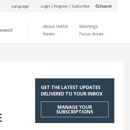
USER
Language
Login | Register | Subscribe
Search
ACCOUNT
OPEN MENU
About IAASB
Meetings
MENU
ouncil
News
Focus Areas
GET THE LATEST UPDATES
DELIVERED TO YOUR INBOX
MANAGE YOUR
SUBSCRIPTIONS
E