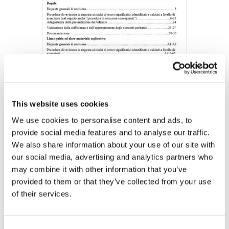
This website uses cookies
We use cookies to personalise content and ads, to
PRINCIPIO DI REVISIONE INTERNAZIONALE (ISA Italia) 330
LE RISPOSTE DEL REVISORE AI RISCHI IDENTIFICATI E
provide social media features and to analyse our traffic.
VALUTATI
We also share information about your use of our site with
our social media, advertising and analytics partners who
DOWNLOAD (310.57 KB)
may combine it with other information that you’ve
provided to them or that they’ve collected from your use
of their services.
Copyright © 2026 The International Federation of
Accountants (IFAC). All rights reserved.
Consent