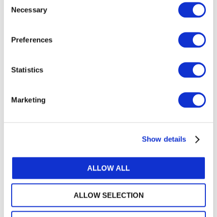
Necessary
Selection
Related Resources
PRINCIPIO DI REVISIONE INTERNAZIONALE (ISA
Preferences
ITALIA) N. 701 COMUNICAZIONE DEGLI ASPETTI
CHIAVE DELLA REVISIONE CONTABILE NELLA
Statistics
RELAZIONE DEL REVISORE INDIPENDENTE
(Italian)
Marketing
PRINCIPIO DI REVISIONE INTERNAZIONALE (ISA
ITALIA) N. 705 MODIFICHE AL GIUDIZIO NELLA
RELAZIONE DEL REVISORE INDIPENDENTE
(Italian)
Show details
PRINCIPIO DI REVISIONE INTERNAZIONALE (ISA
ITALIA) N. 706 RICHIAMI D’INFORMATIVA E
ALLOW ALL
PARAGRAFI RELATIVI AD ALTRI ASPETTI NELLA
RELAZIONE DEL REVISORE INDIPENDENTE
ALLOW SELECTION
(Italian)