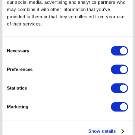
our social media, advertising and analytics partners who
may combine it with other information that you’ve
provided to them or that they’ve collected from your use
of their services.
Principio di revisione internazionale (ISA) 720
(Revised), Le responsabilità del revisore relativamente
Consent
alle altre informazioni presenti in documenti che
contengono il bilancio oggetto di revisione contabile
Necessary
Selection
DOWNLOAD (198.92 KB)
Preferences
Statistics
Copyright © 2026 The International Federation of
Accountants (IFAC). All rights reserved.
Marketing
Related Resources
PRINCIPIO DI REVISIONE INTERNAZIONALE (ISA
Show details