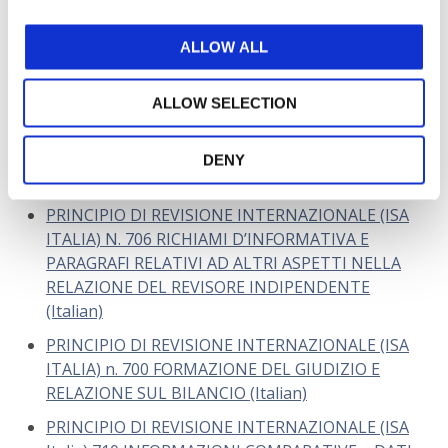
ITALIA) N. 701 COMUNICAZIONE DEGLI ASPETTI
CHIAVE DELLA REVISIONE CONTABILE NELLA
ALLOW ALL
RELAZIONE DEL REVISORE INDIPENDENTE
(Italian)
ALLOW SELECTION
PRINCIPIO DI REVISIONE INTERNAZIONALE (ISA
ITALIA) N. 705 MODIFICHE AL GIUDIZIO NELLA
RELAZIONE DEL REVISORE INDIPENDENTE
DENY
(Italian)
PRINCIPIO DI REVISIONE INTERNAZIONALE (ISA
ITALIA) N. 706 RICHIAMI D’INFORMATIVA E
PARAGRAFI RELATIVI AD ALTRI ASPETTI NELLA
RELAZIONE DEL REVISORE INDIPENDENTE
(Italian)
PRINCIPIO DI REVISIONE INTERNAZIONALE (ISA
ITALIA) n. 700 FORMAZIONE DEL GIUDIZIO E
RELAZIONE SUL BILANCIO (Italian)
PRINCIPIO DI REVISIONE INTERNAZIONALE (ISA