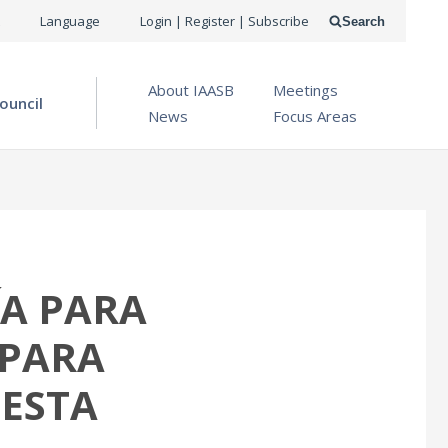
USER
Language
Login | Register | Subscribe
Search
ACCOUNT
OPEN MENU
About IAASB
Meetings
MENU
ouncil
News
Focus Areas
A PARA
 PARA
ESTA