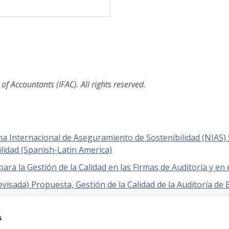
f Accountants (IFAC). All rights reserved.
a Internacional de Aseguramiento de Sostenibilidad (NIAS)
idad (Spanish-Latin America)
ara la Gestión de la Calidad en las Firmas de Auditoría y en
visada) Propuesta, Gestión de la Calidad de la Auditoría de 
dad 1 Propuesta, Gestión de la calidad en las Firmas de Audi
 de Aseguramientos o Servicios Relacionados (Spanish-Lati
s