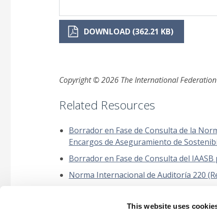
DOWNLOAD (362.21 KB)
Copyright © 2026 The International Federation o
Related Resources
Borrador en Fase de Consulta de la Norm
Encargos de Aseguramiento de Sostenibil
Borrador en Fase de Consulta del IAASB p
Norma Internacional de Auditoría 220 (Re
Norma Internacional de Gestión de la Cali
de Estados Financieros u Otros Encargos
This website uses cookie