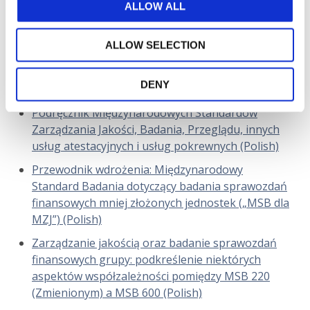
Międzynarodowego Standardu Badania dla badań
ALLOW ALL
sprawozdań finansowych mniej złożonych
jednostek (MSB dla MZJ) oraz Zmian
ALLOW SELECTION
dostosowawczych do innych standardów
międzynarodowych wynikających z MSB dla MZJ
DENY
(Polish)
Podręcznik Międzynarodowych Standardów
Zarządzania Jakości, Badania, Przeglądu, innych
usług atestacyjnych i usług pokrewnych (Polish)
Przewodnik wdrożenia: Międzynarodowy
Standard Badania dotyczący badania sprawozdań
finansowych mniej złożonych jednostek („MSB dla
MZJ”) (Polish)
Zarządzanie jakością oraz badanie sprawozdań
finansowych grupy: podkreślenie niektórych
aspektów współzależności pomiędzy MSB 220
(Zmienionym) a MSB 600 (Polish)