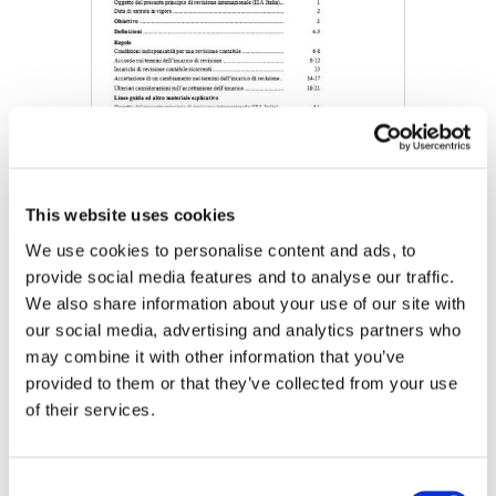
This website uses cookies
PRINCIPIO DI REVIS IONE INTERNAZIONALE (ISA Italia) 210
We use cookies to personalise content and ads, to
ACCORDI RELATIVI AI TERMINI DEGLI INCARICHI DI
provide social media features and to analyse our traffic.
REVISIONE
We also share information about your use of our site with
DOWNLOAD (1.85 MB)
our social media, advertising and analytics partners who
may combine it with other information that you’ve
provided to them or that they’ve collected from your use
of their services.
Copyright © 2026 The International Federation of
Accountants (IFAC). All rights reserved.
Consent