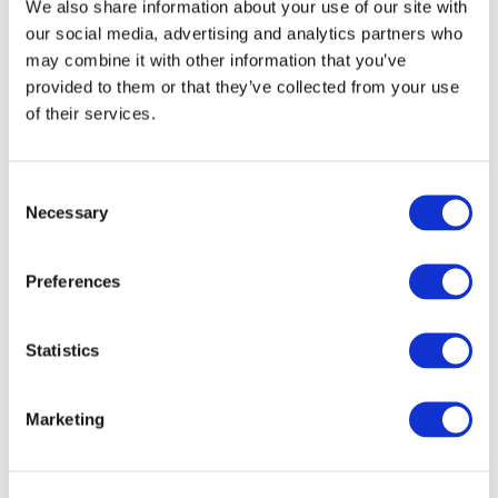
Expected publication Date: 2025-01-31
We also share information about your use of our site with
our social media, advertising and analytics partners who
may combine it with other information that you’ve
Copyright © 2026 The International Federation of
provided to them or that they’ve collected from your use
Accountants (IFAC). All rights reserved.
of their services.
Related Resources
Consent
Necessary
IAASB ISSA 5000 FAQ (Ukrainian)
Selection
ISSA 5000 та IESSA : Глобальні базові стандарти
надання впевненості щодо сталого розвитку
Preferences
(Ukrainian)
Ілюстративні звіти з надання впевненості
Statistics
щодо сталого розвитку. Додаткове
керівництво з ISSA 5000, листопад 2025.
Marketing
(Ukrainian)
Міжнародні стандарти управління якістю,
аудиту, огляду, іншого надання впевненості та