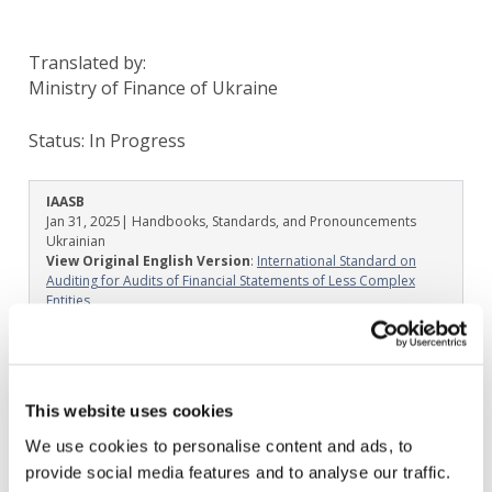
Translated by:
Ministry of Finance of Ukraine
Status:
In Progress
IAASB
Jan 31, 2025
| Handbooks, Standards, and Pronouncements
Ukrainian
View Original English Version
:
International Standard on
Auditing for Audits of Financial Statements of Less Complex
Entities
All available Translation:
Arabic
Czech
Finnish
French
Hungarian
Norwegian
Polish
Portuguese
Russian
Spanish-Latin America
Spanish-Spain
Swedish
In progress Translation:
This website uses cookies
Albanian
Italian
Spanish-Latin America
Thai
Turkish
Don't see your language? Request permission to translate
We use cookies to personalise content and ads, to
provide social media features and to analyse our traffic.