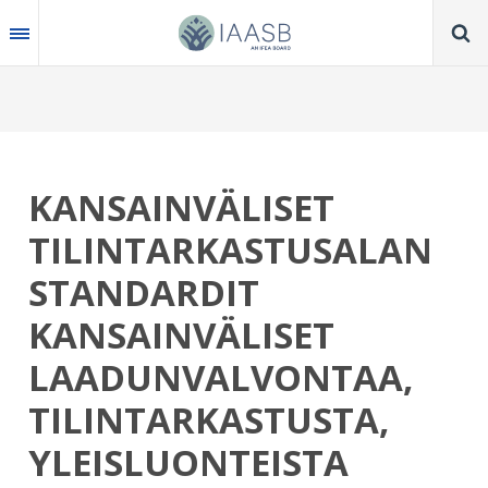
Skip
to
main
content
KANSAINVÄLISET
TILINTARKASTUSALAN
STANDARDIT
KANSAINVÄLISET
LAADUNVALVONTAA,
TILINTARKASTUSTA,
YLEISLUONTEISTA